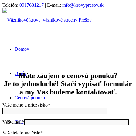
Telefón:
0917681217
| E-mail:
info@krovypresov.sk
Domov
O nás
Máte záujem o cenovú ponuku?
Je to jednoduché! Stačí vypísať formulár
a my Vás budeme kontaktovať.
Cenová ponuka
Vaše meno a priezvisko*
Váš email*
Galéria
Vaše telefónne číslo*