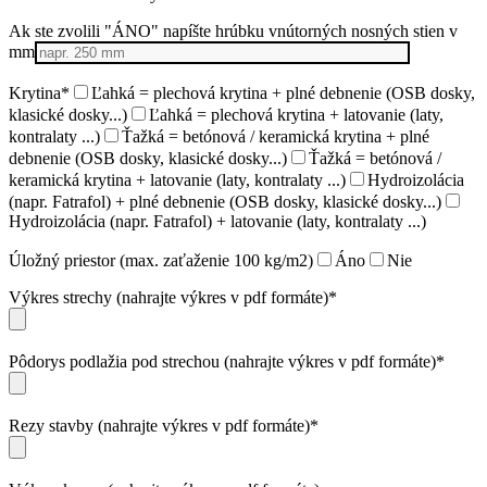
Ak ste zvolili "ÁNO" napíšte hrúbku vnútorných nosných stien v
mm
Krytina*
Ľahká = plechová krytina + plné debnenie (OSB dosky,
klasické dosky...)
Ľahká = plechová krytina + latovanie (laty,
kontralaty ...)
Ťažká = betónová / keramická krytina + plné
debnenie (OSB dosky, klasické dosky...)
Ťažká = betónová /
keramická krytina + latovanie (laty, kontralaty ...)
Hydroizolácia
(napr. Fatrafol) + plné debnenie (OSB dosky, klasické dosky...)
Hydroizolácia (napr. Fatrafol) + latovanie (laty, kontralaty ...)
Úložný priestor (max. zaťaženie 100 kg/m2)
Áno
Nie
Výkres strechy (nahrajte výkres v pdf formáte)*
Pôdorys podlažia pod strechou (nahrajte výkres v pdf formáte)*
Rezy stavby (nahrajte výkres v pdf formáte)*